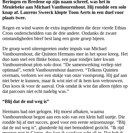
Beringen en Bredene op zijn naam schreef, was het in
Meulebeke aan Michael Vanthourenhout. Hij rondde een solo
knap af. Laurens Sweeck klopte Toon Aerts in een duel voor
plaats twee.
Regen en wind waren de extra ingrediënten die deze vierde Ethias
Cross onderscheidden van de drie andere. Ondanks de zware
omstandigheden bleef best lang een grote groep bijeen.
De groep werd uiteengereten onder impuls van Michael
Vanthourenhout, die Quinten Hermans mee in het spoor kreeg. Het
duo nam snel een flinke bonus, een paar rondjes later kwam
Vanthourenhout plots solo door. “De samenwerking verliep niet
optimaal”, vertelt Vanthourenhout daarover. “Telkens Quinten
overnam, verloren we een stukje van onze voorsprong. Hij gaf aan
niet beter te kunnen, maar ik wist niet of ik hem kon vertrouwen.
Dus koos ik voor de aanval. Ook omdat ik wist dat alleen rijden op
dat parcours niet echt nadelig was.”
“Blij dat de nul weg is”
Hermans had niet gelogen. Hij moest afhaken, waarna
Vanthourenhout begon aan een solo van een klein half uurtje. Die
rondde hij af met succes, goed voor een eerste seizoenszege. “Blij
dat de nul weg is”, glunderde hij met bemodderd gezicht. “Ik rijd
morgen niet in Gieten, dus kon ik vandaag echt all-in. Dat heb ik